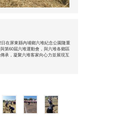
、2日在屏東縣內埔鄉六堆紀念公園隆重
與第60屆六堆運動會，與六堆各鄉區
化傳承，凝聚六堆客家向心力並展現互