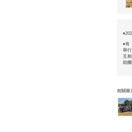
♦2
♦有
舉行
互相
助團
相關圖