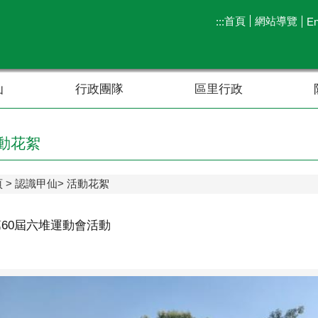
首頁
網站導覽
:::
En
仙
行政團隊
區里行政
動花絮
頁
認識甲仙
活動花絮
5第60屆六堆運動會活動