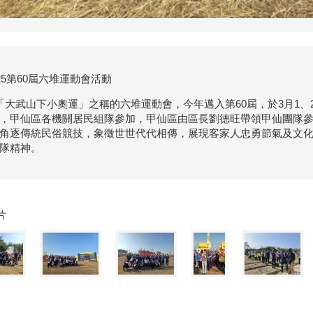
025第60屆六堆運動會活動
「大武山下小奧運」之稱的六堆運動會，今年邁入第60屆，於3月1
，甲仙區各機關居民組隊參加，甲仙區由區長劉德旺帶領甲仙團隊參
角逐傳統民俗競技，象徵世世代代相傳，展現客家人忠勇節氣及文
隊精神。
片