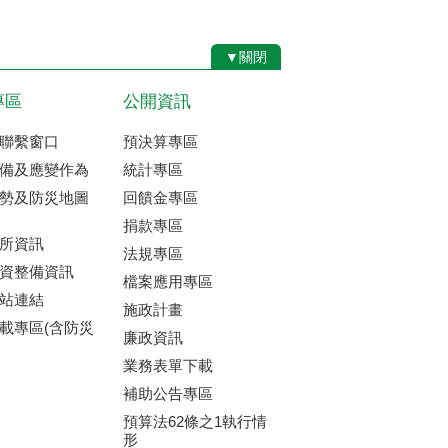
▼關閉
專區
公開資訊
聯繫窗口
預決算專區
備及應變作為
統計專區
勢及防災地圖
回饋金專區
捐款專區
所資訊
法規專區
資整備資訊
檔案應用專區
站連結
施政計畫
載專區(含防災
廉政資訊
業務表單下載
補助公告專區
預算法62條之1執行情
形