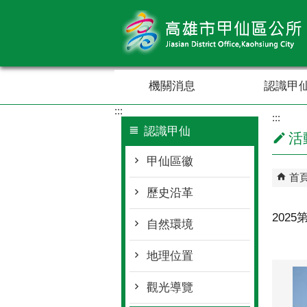
跳到主要內容區塊
機關消息
認識甲
:::
:::
認識甲仙
活
甲仙區徽
首
歷史沿革
202
自然環境
地理位置
觀光導覽