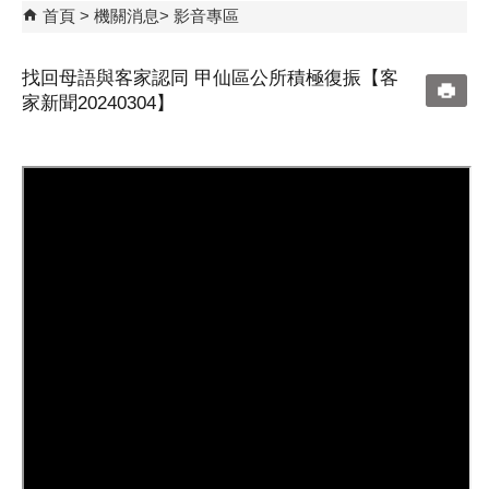
首頁
機關消息
影音專區
找回母語與客家認同 甲仙區公所積極復振【客
家新聞20240304】