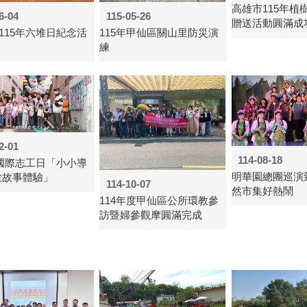
高雄市115年植
6-04
115-05-26
贈送活動圓滿成
115年六堆日紀念活
115年甲仙區關山里防災演
練
2-01
114-08-18
年國際志工日「小小導
明華園總團巡演
說故事體驗」
114-10-07
然市集好熱鬧
114年度甲仙區公所環教參
訪暨婦參觀摩圓滿完成