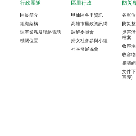
行政團隊
區里行政
防災
區長簡介
甲仙區各里資訊
各單位
組織架構
高雄市里政資訊網
防災整
課室業務及聯絡電話
調解委員會
災害潛
檔案
機關位置
婦女社會參與小組
收容場
社區發展協會
收容物
相關網
文件下
宣導)