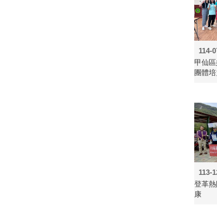
114-0
甲仙區
團體培
113-1
登革熱
康