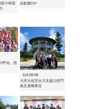
樹節小樹苗
區歡樂DIY
功
到甲仙，悠
114-08-06
元宋太祖宮全力支援公部門
救災避難事宜