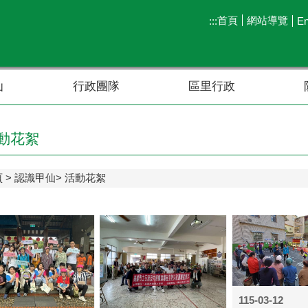
首頁
網站導覽
:::
En
仙
行政團隊
區里行政
動花絮
頁
認識甲仙
活動花絮
115-03-12