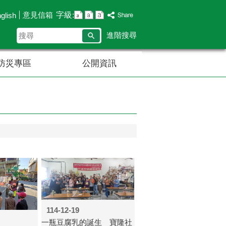
字級:
意見信箱
glish
搜
進階搜尋
尋
防災專區
公開資訊
114-12-19
一瓶豆腐乳的誕生 寶隆社