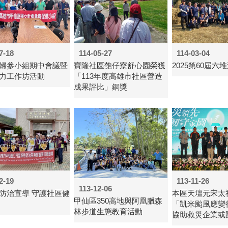
7-18
114-05-27
114-03-04
婦參小組期中會議暨
寶隆社區匏仔寮舒心園榮獲
2025第60屆六
力工作坊活動
「113年度高雄市社區營造
成果評比」銅獎
2-19
113-11-26
113-12-06
防治宣導 守護社區健
本區天壇元宋太
甲仙區350高地與阿凰臘森
「凱米颱風應變
林步道生態教育活動
協助救災企業或