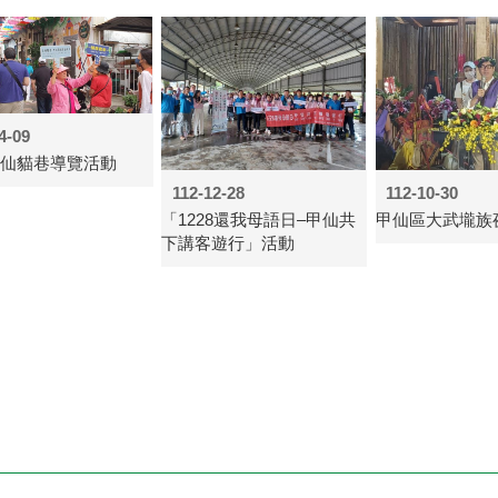
4-09
4甲仙貓巷導覽活動
112-12-28
112-10-30
「1228還我母語日–甲仙共
甲仙區大武壠族
下講客遊行」活動