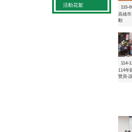
活動花絮
115-0
高雄市
動
114-1
114
覽員-