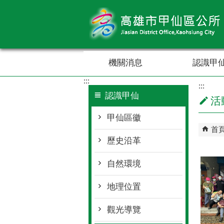
跳到主要內容區塊
機關消息
認識甲
:::
:::
認識甲仙
活
甲仙區徽
首
歷史沿革
自然環境
地理位置
觀光導覽