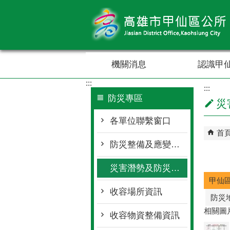
跳到主要內容區塊
機關消息
認識甲
:::
:::
防災專區
災
各單位聯繫窗口
首
防災整備及應變作為
災害潛勢及防災地圖檔案
甲仙
收容場所資訊
防災
相關圖
收容物資整備資訊