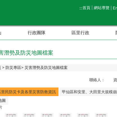
首頁
網站導覽
:::
En
仙
行政團隊
區里行政
害潛勢及防災地圖檔案
頁
防災專區
災害潛勢及防災地圖檔案
聯絡人： 
區里民防災卡及各里災害防救資訊
甲仙區和安里、大田里大規模崩
地圖
片