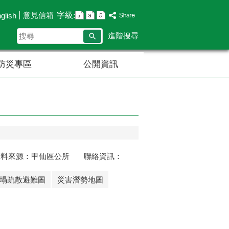
字級:
意見信箱
glish
搜
進階搜尋
尋
防災專區
公開資訊
資料來源：甲仙區公所 聯絡資訊：
塌疏散避難圖
災害潛勢地圖