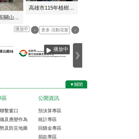
高雄市115年植樹節小樹苗贈送活動圓滿成功
115年甲仙區關山里防災演練
播放中
‹
更多 活動花絮
›
播放中
▼關閉
專區
公開資訊
聯繫窗口
預決算專區
備及應變作為
統計專區
勢及防災地圖
回饋金專區
捐款專區