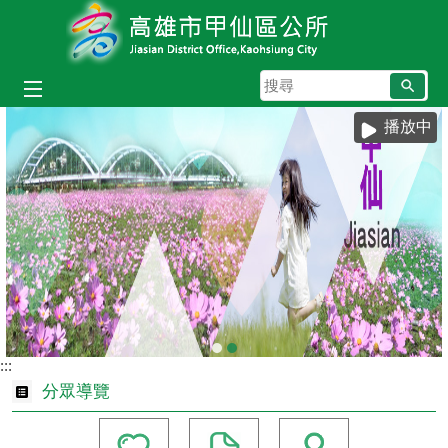
跳到主要內容區塊
搜
尋
播放中
:::
分眾導覽